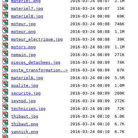
materiel.png
materiel7.jpg
materiel8.jpg
moteur.jpg
moteur.png
moteur_electrique.jpg
motors.png
nomain.jpg
pieces_detachees.jpg
poste_transformation..>
materiel6.jpg
qualite.jpg
securite.jpg
seynod.jpg
technicien.jpg
thibaut.jpg
thibaut.png
yannick.png